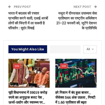
PREV POST
NEXT POST
भारत में बदलाव की रफ्तार
मथुरा में दीनदयाल उपाध्याय सेवा
प्रभावित करने वाली, एआई अरबों
प्रतिष्ठान का राष्ट्रीय अधिवेशन
लोगों की जिंदगी में ला सकती है
21–22 फरवरी को, जुटेंगे देशभर
परिवर्तन : सुदंर पिचाई
के प्रतिनिधि
You Might Also Like
All
राज्य
राज्य
यूपी विधानसभा में 59019 करोड़
हरे निशान में बंद हुआ बाजार ,
रुपये का अनुपूरक बजट पेश ,
सेंसेक्स 544 अंक उछला , निफ्टी
ऊर्जा-उद्योग और स्वास्थ्य पर…
में 1.60 प्रतिशत की बढ़त