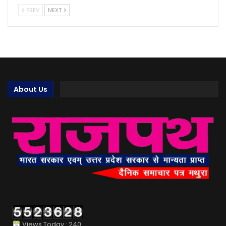
PREV
NEXT
About Us
Views Today : 240