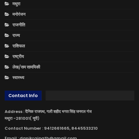
मथुरा
मनोरंजन
राजनीति
राज्य
राशिफल
राष्ट्रीय
लेख/सम सामयिकी
स्वास्थ्य
Contact Info
Address : दैनिक राजपथ, गली शहीद भगत सिंह जनरल गंज
मथुरा -281001( यूपी)
Contact Number : 9412661665, 8445533210
Email : danikrajpath@gmail.com