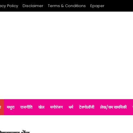
acy Policy
Disclaimer
Terms & Conditions
Epaper
श
मथुरा
राजनीति
खेल
मनोरंजन
धर्म
टेक्नोलॉजी
लेख/सम सामयिकी