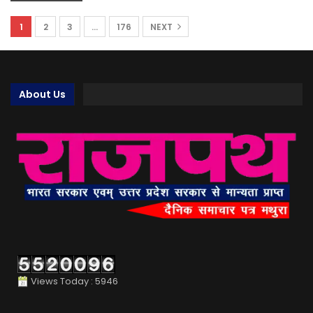
1
2
3
…
176
NEXT
About Us
Views Today : 5946