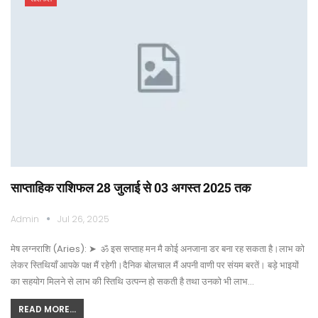
साप्ताहिक राशिफल 28 जुलाई से 03 अगस्त 2025 तक
Admin
Jul 26, 2025
मेष लग्नराशि (Aries): ➤ ॐ इस सप्ताह मन मै कोई अनजाना डर बना रह सकता है।लाभ को
लेकर स्तिथियाँ आपके पक्ष मैं रहेगी।दैनिक बोलचाल मैं अपनी वाणी पर संयम बरतें। बड़े भाइयों
का सहयोग मिलने से लाभ की स्तिथि उत्पन्न हो सकती है तथा उनको भी लाभ…
READ MORE...