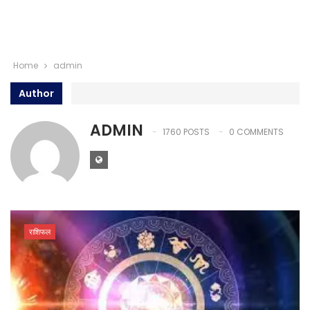
Home
admin
Author
ADMIN
1760 POSTS
0 COMMENTS
राशिफल