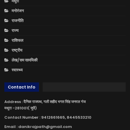
मथुरा
मनोरंजन
राजनीति
राज्य
राशिफल
राष्ट्रीय
लेख/सम सामयिकी
स्वास्थ्य
Contact Info
Address : दैनिक राजपथ, गली शहीद भगत सिंह जनरल गंज
मथुरा -281001( यूपी)
Contact Number : 9412661665, 8445533210
Email : danikrajpath@gmail.com