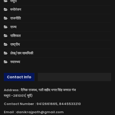
मथुरा
मनोरंजन
राजनीति
राज्य
राशिफल
राष्ट्रीय
लेख/सम सामयिकी
स्वास्थ्य
Contact Info
Address : दैनिक राजपथ, गली शहीद भगत सिंह जनरल गंज
मथुरा -281001( यूपी)
Contact Number : 9412661665, 8445533210
Email : danikrajpath@gmail.com