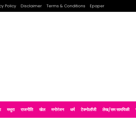
cy Policy
Disclaimer
Terms & Conditions
Epaper
श
मथुरा
राजनीति
खेल
मनोरंजन
धर्म
टेक्नोलॉजी
लेख/सम सामयिकी