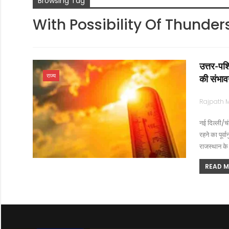
Browsing Tag
With Possibility Of Thunde
उत्तर-पश्
राज्य
की संभाव
नई दिल्ली/चं
रहने का पूर्
राजस्थान के
READ MO