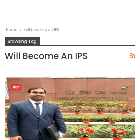
Home
will become an IPS
Browsing Tag
Will Become An IPS
मथुरा