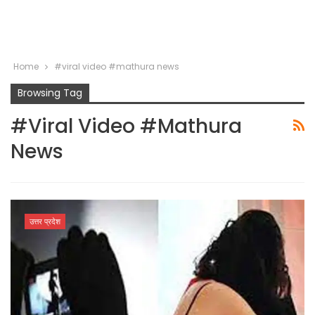
Home
#viral video #mathura news
Browsing Tag
#viral Video #mathura
News
उत्तर प्रदेश