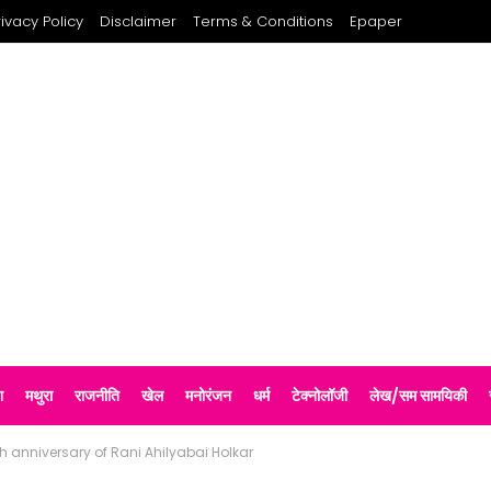
rivacy Policy
Disclaimer
Terms & Conditions
Epaper
श
मथुरा
राजनीति
खेल
मनोरंजन
धर्म
टेक्नोलॉजी
लेख/सम सामयिकी
h anniversary of Rani Ahilyabai Holkar