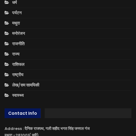
धर्म
पर्यटन
मथुरा
मनोरंजन
राजनीति
राज्य
राशिफल
राष्ट्रीय
लेख/सम सामयिकी
स्वास्थ्य
Contact Info
Address : दैनिक राजपथ, गली शहीद भगत सिंह जनरल गंज
मथुरा -281001( यूपी)