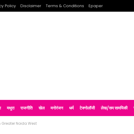
cy Policy
Disclaimer
Terms & Conditions
Epaper
श
मथुरा
राजनीति
खेल
मनोरंजन
धर्म
टेक्नोलॉजी
लेख/सम सामयिकी
In Greater Noida West