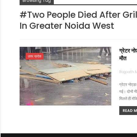
Browsing Tag
#Two People Died After Gril
In Greater Noida West
ग्रेटर नो
उत्तर प्रदेश
मौत
ग्रेटर नोएडा
गई। दोनों न
मिलते ही मौक
READ MO