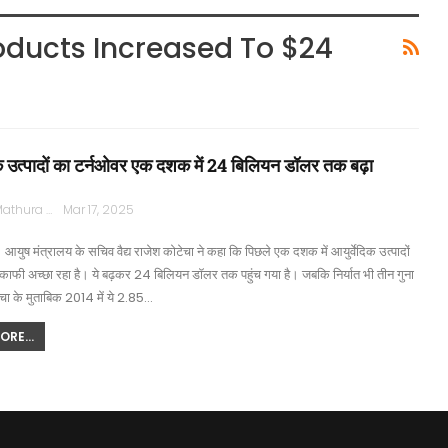
oducts Increased To $24
िक उत्पादों का टर्नओवर एक दशक में 24 बिलियन डॉलर तक बढ़ा
Rajpath Mathura
Mar 17, 2025
युष मंत्रालय के सचिव वैद्य राजेश कोटेचा ने कहा कि पिछले एक दशक में आयुर्वेदिक उत्पादों
काफी अच्छा रहा है। ये बढ़कर 24 बिलियन डॉलर तक पहुंच गया है। जबकि निर्यात भी तीन गुना
ेचा के मुताबिक 2014 में ये 2.85…
RE...