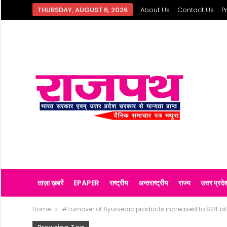
THURSDAY, AUGUST 6, 2026
About Us
Contact Us
P
ताज़ा ख़बरें
EPAPER
राष्ट्रीय
अन्तराष्ट्रीय
राज्य
उत्तर प्रदे
Home
#Turnover of Ayurvedic products increased to $24 bil