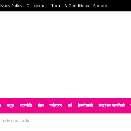
rivacy Policy
Disclaimer
Terms & Conditions
Epaper
श
मथुरा
राजनीति
खेल
मनोरंजन
धर्म
टेक्नोलॉजी
लेख/सम सामयिकी
lion in a decade