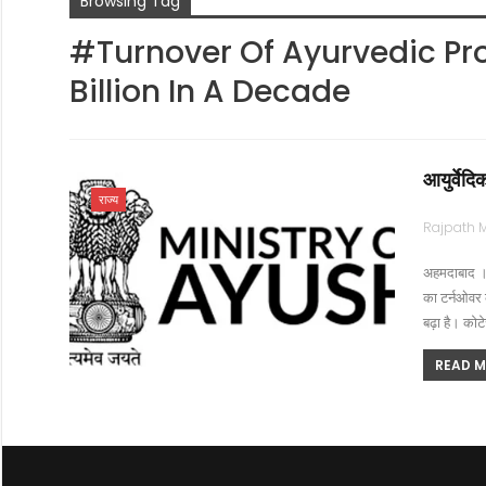
Browsing Tag
#Turnover Of Ayurvedic Pr
Billion In A Decade
आयुर्वेद
राज्य
अहमदाबाद । आ
का टर्नओवर 
बढ़ा है। कोट
READ MO