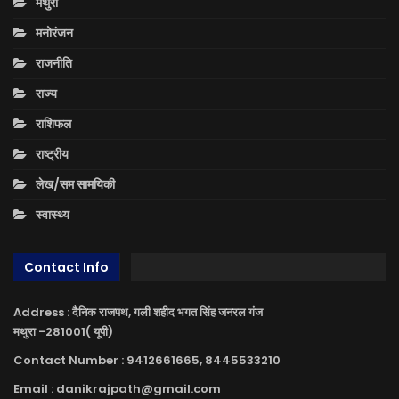
मथुरा
मनोरंजन
राजनीति
राज्य
राशिफल
राष्ट्रीय
लेख/सम सामयिकी
स्वास्थ्य
Contact Info
Address : दैनिक राजपथ, गली शहीद भगत सिंह जनरल गंज
मथुरा -281001( यूपी)
Contact Number : 9412661665, 8445533210
Email : danikrajpath@gmail.com