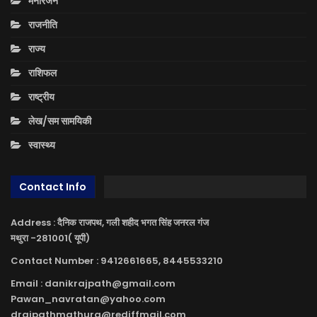
मनोरंजन
राजनीति
राज्य
राशिफल
राष्ट्रीय
लेख/सम सामयिकी
स्वास्थ्य
Contact Info
Address : दैनिक राजपथ, गली शहीद भगत सिंह जनरल गंज
मथुरा -281001( यूपी)
Contact Number : 9412661665, 8445533210
Email : danikrajpath@gmail.com
Pawan_navratan@yahoo.com
drajpathmathura@rediffmail.com