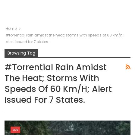
Home
#torrential rain amidst the heat; storms with speeds of 60 km/h;
alert issued for 7 states.
Browsing Tag
#torrential Rain Amidst
The Heat; Storms With
Speeds Of 60 Km/h; Alert
Issued For 7 States.
राज्य