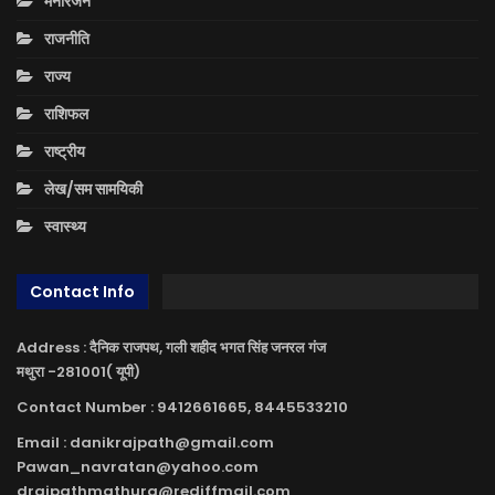
मनोरंजन
राजनीति
राज्य
राशिफल
राष्ट्रीय
लेख/सम सामयिकी
स्वास्थ्य
Contact Info
Address : दैनिक राजपथ, गली शहीद भगत सिंह जनरल गंज
मथुरा -281001( यूपी)
Contact Number : 9412661665, 8445533210
Email : danikrajpath@gmail.com
Pawan_navratan@yahoo.com
drajpathmathura@rediffmail.com