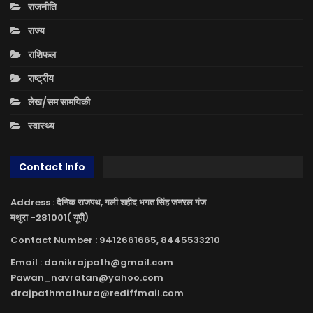
राजनीति
राज्य
राशिफल
राष्ट्रीय
लेख/सम सामयिकी
स्वास्थ्य
Contact Info
Address : दैनिक राजपथ, गली शहीद भगत सिंह जनरल गंज
मथुरा -281001( यूपी)
Contact Number : 9412661665, 8445533210
Email : danikrajpath@gmail.com
Pawan_navratan@yahoo.com
drajpathmathura@rediffmail.com