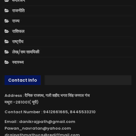
मनोरंजन
राजनीति
राज्य
राशिफल
राष्ट्रीय
लेख/सम सामयिकी
स्वास्थ्य
Contact Info
Address : दैनिक राजपथ, गली शहीद भगत सिंह जनरल गंज
मथुरा -281001( यूपी)
Contact Number : 9412661665, 8445533210
Email : danikrajpath@gmail.com
Pawan_navratan@yahoo.com
drajpathmathura@rediffmail.com