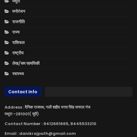
मथुरा
मनोरंजन
राजनीति
राज्य
राशिफल
राष्ट्रीय
लेख/सम सामयिकी
स्वास्थ्य
Contact Info
Address : दैनिक राजपथ, गली शहीद भगत सिंह जनरल गंज
मथुरा -281001( यूपी)
Contact Number : 9412661665, 8445533210
Email : danikrajpath@gmail.com