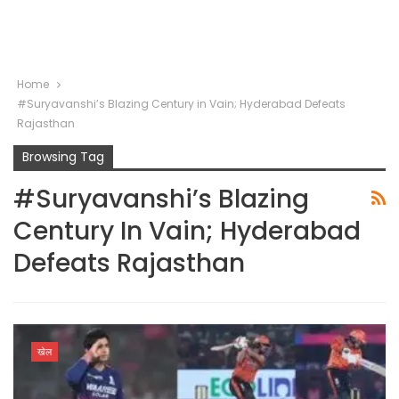
Home
#Suryavanshi’s Blazing Century in Vain; Hyderabad Defeats
Rajasthan
Browsing Tag
#Suryavanshi’s Blazing
Century In Vain; Hyderabad
Defeats Rajasthan
खेल