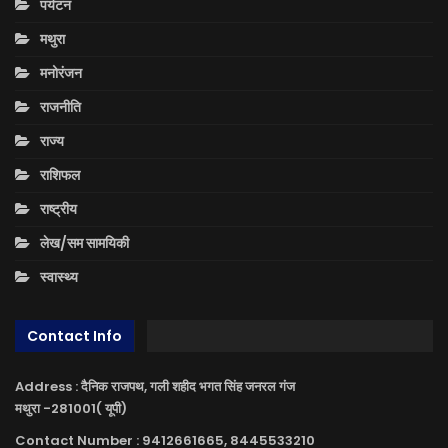
पर्यटन
मथुरा
मनोरंजन
राजनीति
राज्य
राशिफल
राष्ट्रीय
लेख/सम सामयिकी
स्वास्थ्य
Contact Info
Address : दैनिक राजपथ, गली शहीद भगत सिंह जनरल गंज
मथुरा -281001( यूपी)
Contact Number : 9412661665, 8445533210