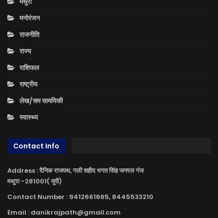
मथुरा
मनोरंजन
राजनीति
राज्य
राशिफल
राष्ट्रीय
लेख/सम सामयिकी
स्वास्थ्य
Contact Info
Address : दैनिक राजपथ, गली शहीद भगत सिंह जनरल गंज
मथुरा -281001( यूपी)
Contact Number : 9412661665, 8445533210
Email : danikrajpath@gmail.com