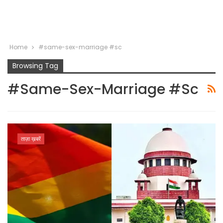
Home
#same-sex-marriage #sc
Browsing Tag
#same-Sex-Marriage #sc
ताज़ा ख़बरें