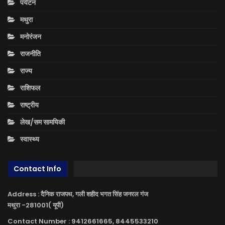
पर्यटन
मथुरा
मनोरंजन
राजनीति
राज्य
राशिफल
राष्ट्रीय
लेख/सम सामयिकी
स्वास्थ्य
Contact Info
Address : दैनिक राजपथ, गली शहीद भगत सिंह जनरल गंज
मथुरा -281001( यूपी)
Contact Number : 9412661665, 8445533210