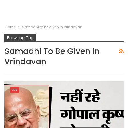
Home
Samadhi to be given in Vrindavan
Browsing Tag
Samadhi To Be Given In
Vrindavan
राज्य