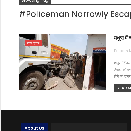
Browsing Tag
#Policeman Narrowly Esca
मथुरा में
उत्तर प्रदेश
अनुज सिंघल 
टैक्टर को ब
होने की खबर
READ MO
About Us