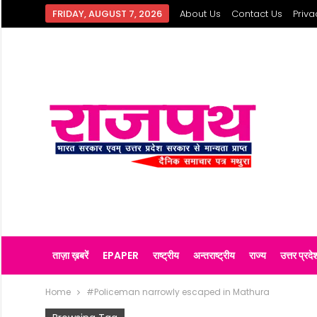
FRIDAY, AUGUST 7, 2026
About Us
Contact Us
Priva
ताज़ा ख़बरें
EPAPER
राष्ट्रीय
अन्तराष्ट्रीय
राज्य
उत्तर प्रदे
Home
#Policeman narrowly escaped in Mathura