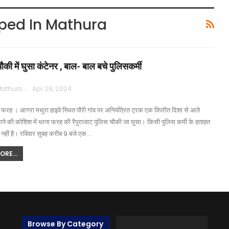
ped In Mathura
 चौकी में घुसा कंटेनर , बाल- बाल बचे पुलिसकर्मी
Rajpath Mathura
Apr 28, 2024
फरह । आगरा मथुरा हाइवे स्थित पौरी गांव पर अनियंत्रित ट्रक एक विपरीत दिशा से आते
चाने की कोशिश में थाना फरह की रैपुराजाट पुलिस चौकी जा घुसा। किसी पुलिस कर्मी के हताहत
 नहीं है। रविवार सुबह करीब 9 बजे एक…
RE...
Browse By Category