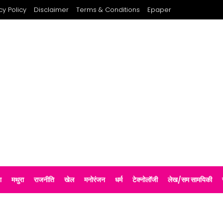
cy Policy
Disclaimer
Terms & Conditions
Epaper
श
मथुरा
राजनीति
खेल
मनोरंजन
धर्म
टेक्नोलॉजी
लेख/सम सामयिकी