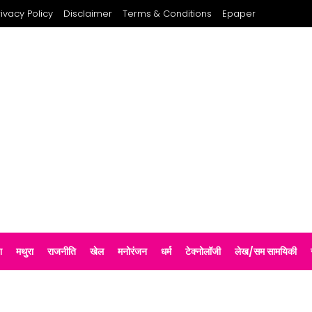
rivacy Policy
Disclaimer
Terms & Conditions
Epaper
श
मथुरा
राजनीति
खेल
मनोरंजन
धर्म
टेक्नोलॉजी
लेख/सम सामयिकी