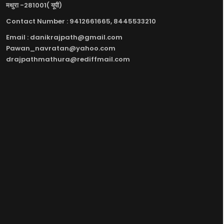
मथुरा -281001( यूपी)
Contact Number : 9412661665, 8445533210
Email : danikrajpath@gmail.com
Pawan_navratan@yahoo.com
drajpathmathura@rediffmail.com