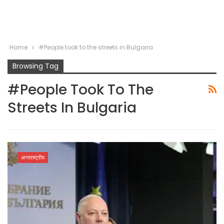
Home
#People took to the streets in Bulgaria
Browsing Tag
#People Took To The
Streets In Bulgaria
अन्तराष्ट्रीय