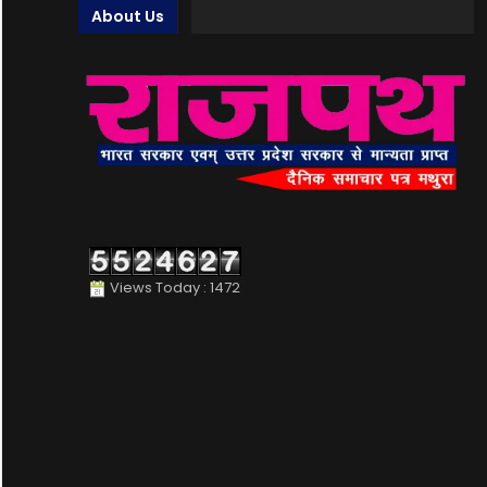
About Us
Views Today : 1472