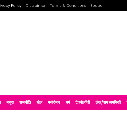
rivacy Policy
Disclaimer
Terms & Conditions
Epaper
श
मथुरा
राजनीति
खेल
मनोरंजन
धर्म
टेक्नोलॉजी
लेख/सम सामयिकी