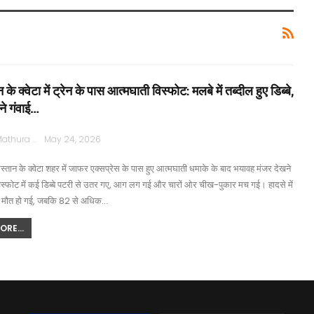
के क्वेटा में ट्रेन के पास आत्मघाती विस्फोट: मलबे में तब्दील हुए डिब्बे,
ने गंवाई…
Rajpath Mathura
May 24, 2026
िस्तान के क्वेटा शहर में जाफर एक्सप्रेस के पास हुए आत्मघाती धमाके के बाद भयावह मंजर देखने
स्फोट में कई डिब्बे पटरी से उतर गए, आग लग गई और चारों ओर चीख-पुकार मच गई। हादसे में
ी मौत हो गई, जबकि 82 से अधिक…
RE...