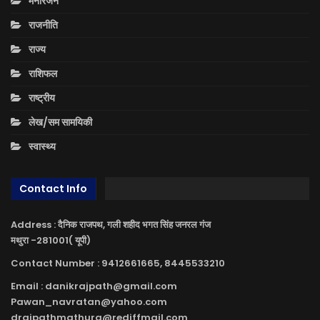
मनोरंजन
राजनीति
राज्य
राशिफल
राष्ट्रीय
लेख/सम सामयिकी
स्वास्थ्य
Contact Info
Address : दैनिक राजपथ, गली शहीद भगत सिंह जनरल गंज
मथुरा -281001( यूपी)
Contact Number : 9412661665, 8445533210
Email : danikrajpath@gmail.com
Pawan_navratan@yahoo.com
drajpathmathura@rediffmail.com