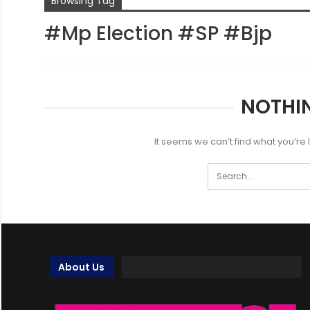
Browsing Tag
#mp Election #SP #bjp
NOTHI
It seems we can’t find what you’re
About Us