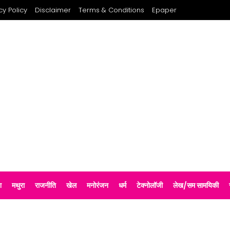
cy Policy
Disclaimer
Terms & Conditions
Epaper
श
मथुरा
राजनीति
खेल
मनोरंजन
धर्म
टेक्नोलॉजी
लेख/सम सामयिकी