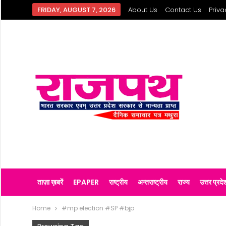
FRIDAY, AUGUST 7, 2026
About Us
Contact Us
Priva
ताज़ा ख़बरें
EPAPER
राष्ट्रीय
अन्तराष्ट्रीय
राज्य
उत्तर प्रदे
Home
#mp election #SP #bjp