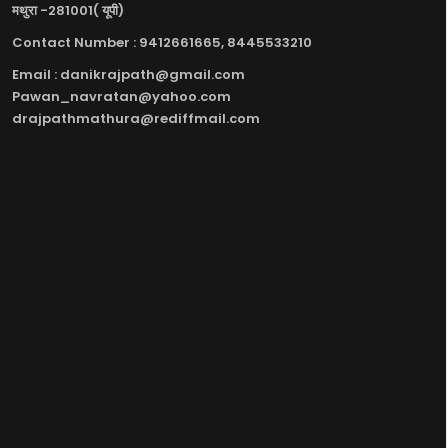
मथुरा -281001( यूपी)
Contact Number : 9412661665, 8445533210
Email : danikrajpath@gmail.com
Pawan_navratan@yahoo.com
drajpathmathura@rediffmail.com