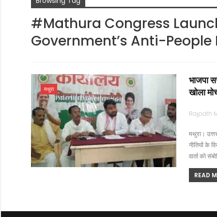
Browsing Tag
#Mathura Congress Launch
Government’s Anti-People 
भाजपा सर
मथुरा
खोला मोर्
मथुरा। उत्तर
नीतियों के वि
वार्ता को सं
READ MO