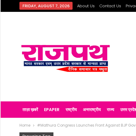
FRIDAY, AUGUST 7, 2026
About Us
Contact Us
Priva
ताज़ा ख़बरें
EPAPER
राष्ट्रीय
अन्तराष्ट्रीय
राज्य
उत्तर प्रदे
Home
#Mathura Congress Launches Front Against BJP Gover