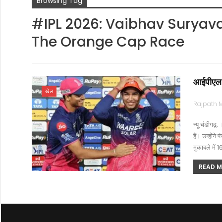
Browsing Tag
#IPL 2026: Vaibhav Suryav
The Orange Cap Race
आईपीएल 20
खेल
न्यू चंडीगढ़,
हैं। उन्हों
मुकाबले में 1
READ MO