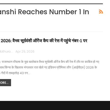
anshi Reaches Number 1 In
26: वैभव सूर्यवंशी ऑरेंज कैप की रेस में पहुंचे नंबर-1 पर
Rajpath Mathura
Apr 29, 2026
 । राजस्थान रॉयल्स के युवा बल्लेबाज वैभव सूर्यवंशी ऑरेंज कैप की रेस में टॉप पर काबिज हो गए
ने पंजाब किंग्स के खिलाफ मंगलवार रात खेले गए इंडियन प्रीमियर लीग (आईपीएल) 2026 के
6 गेंदों में ताबड़तोड़ 43 रन…
RE...