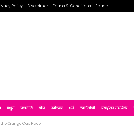
rivacy Policy
Disclaimer
Terms & Conditions
Epaper
श
मथुरा
राजनीति
खेल
मनोरंजन
धर्म
टेक्नोलॉजी
लेख/सम सामयिकी
n the Orange Cap Race