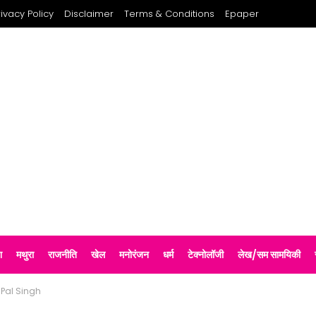
rivacy Policy
Disclaimer
Terms & Conditions
Epaper
श
मथुरा
राजनीति
खेल
मनोरंजन
धर्म
टेक्नोलॉजी
लेख/सम सामयिकी
 Pal Singh