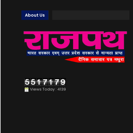
About Us
Views Today : 4139