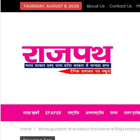
THURSDAY, AUGUST 6, 2026
About Us
Contact Us
P
ताज़ा ख़बरें
EPAPER
राष्ट्रीय
अन्तराष्ट्रीय
राज्य
उत्तर प्रदे
Home
#Inauguration of a road in the name of Raja Krishna