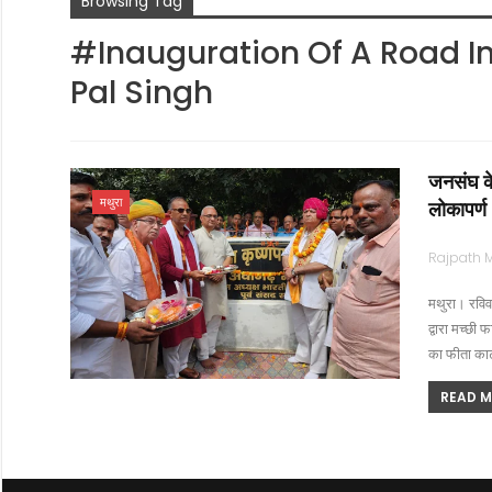
Browsing Tag
#Inauguration Of A Road I
Pal Singh
जनसंघ के
मथुरा
लोकापर्ण
मथुरा। रविवा
द्वारा मच्छी
का फीता का
READ MO