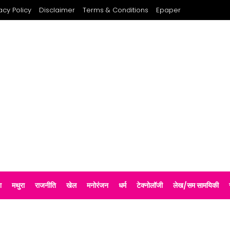
acy Policy
Disclaimer
Terms & Conditions
Epaper
श
मथुरा
राजनीति
खेल
मनोरंजन
धर्म
टेक्नोलॉजी
लेख/सम सामयिकी