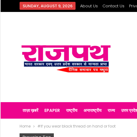
SUNDAY, AUGUST 9, 2026
About Us
Contact Us
Priv
ताज़ा ख़बरें
EPAPER
राष्ट्रीय
अन्तराष्ट्रीय
राज्य
उत्तर प्रदे
Home
#If you wear black thread on hand or foot