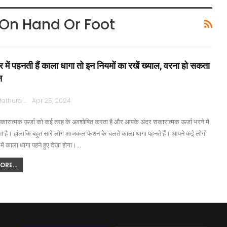
 On Hand Or Foot
र में पहनती हैं काला धागा तो इन नियमों का रखें ख्याल, वरना हो सकता
न
Rajpath Mathura
Apr 25, 2024
कारात्मक ऊर्जा को कई तरह के अवशोषित करता है और आपके अंदर सकारात्मक ऊर्जा भरने में
 है। हांलाकि बहुत सारे लोग आजकल फैशन के चलते काला धागा पहनते हैं। आपने कई लोगों
 में काला धागा पहने हुए देखा होगा।…
RE...