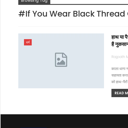
Browsing Tag
#If You Wear Black Thread
हाथ या पै
धर्म
है नुकसा
काला धागा न
सहायता करता
को हाथ-पैरों
READ MO