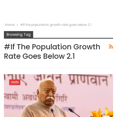
Home
#If the population growth rate goes below 2.1
Browsing Tag
#If The Population Growth
Rate Goes Below 2.1
राष्ट्रीय