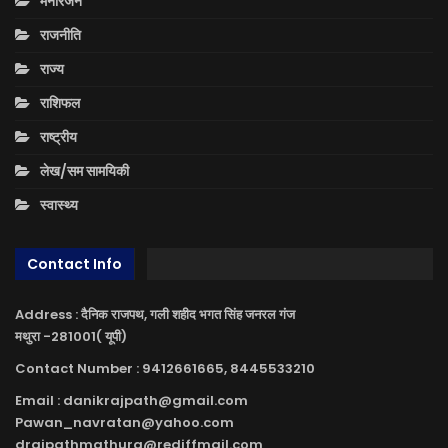
मनोरंजन
राजनीति
राज्य
राशिफल
राष्ट्रीय
लेख/सम सामयिकी
स्वास्थ्य
Contact Info
Address : दैनिक राजपथ, गली शहीद भगत सिंह जनरल गंज
मथुरा -281001( यूपी)
Contact Number : 9412661665, 8445533210
Email : danikrajpath@gmail.com
Pawan_navratan@yahoo.com
drajpathmathura@rediffmail.com