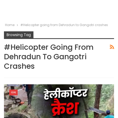
Home
#Helicopter going from Dehradun to Gangotri crashes
Browsing Tag
#Helicopter Going From
Dehradun To Gangotri
Crashes
राज्य