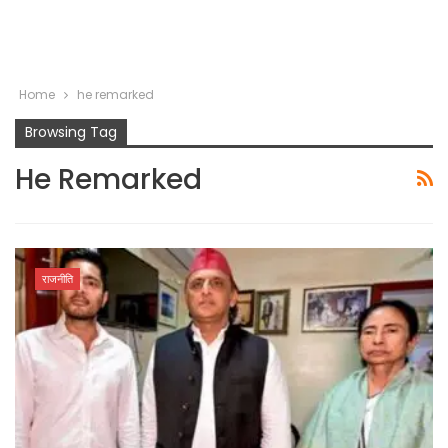
Home
he remarked
Browsing Tag
He Remarked
राजनीति