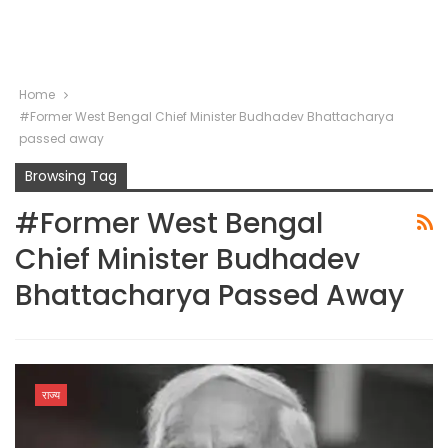
Home
#Former West Bengal Chief Minister Budhadev Bhattacharya
passed away
Browsing Tag
#Former West Bengal
Chief Minister Budhadev
Bhattacharya Passed Away
राज्य