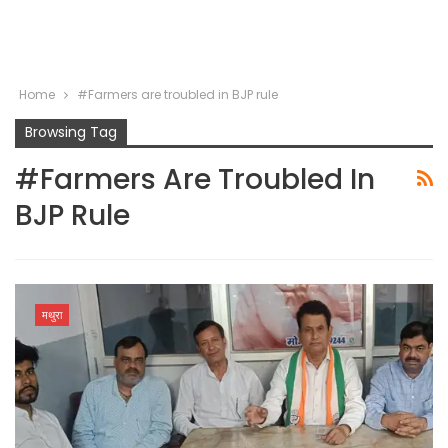
Home
#Farmers are troubled in BJP rule
Browsing Tag
#Farmers Are Troubled In
BJP Rule
मथुरा