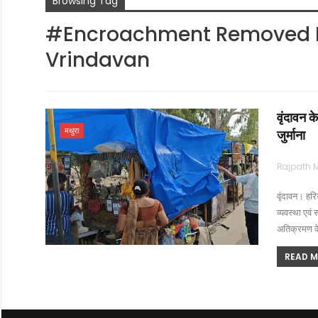
Browsing Tag
#Encroachment Removed F
Vrindavan
वृंदावन क
मथुरा
जुर्माना
वृंदावन। हरिय
व्यवस्था एवं 
अतिक्रमण क
READ MO