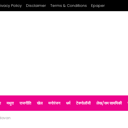
rivacy Policy
Disclaimer
Terms & Conditions
Epaper
श
मथुरा
राजनीति
खेल
मनोरंजन
धर्म
टेक्नोलॉजी
लेख/सम सामयिकी
ndavan