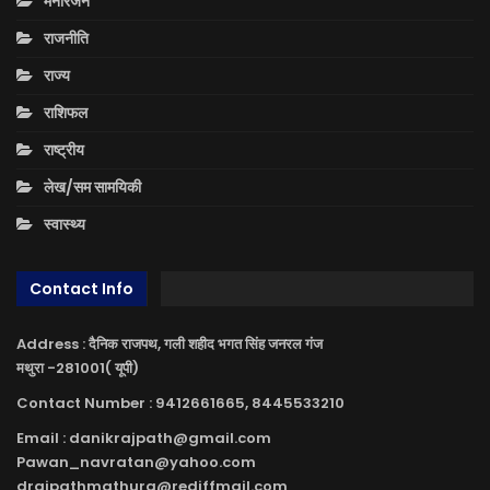
मनोरंजन
राजनीति
राज्य
राशिफल
राष्ट्रीय
लेख/सम सामयिकी
स्वास्थ्य
Contact Info
Address : दैनिक राजपथ, गली शहीद भगत सिंह जनरल गंज
मथुरा -281001( यूपी)
Contact Number : 9412661665, 8445533210
Email : danikrajpath@gmail.com
Pawan_navratan@yahoo.com
drajpathmathura@rediffmail.com