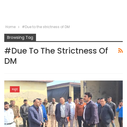
Home
#Due to the strictness of DM
Browsing Tag
#Due To The Strictness Of
DM
मथुरा