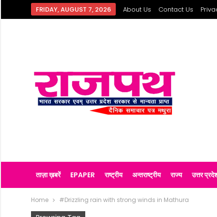
FRIDAY, AUGUST 7, 2026
About Us
Contact Us
Priva
ताज़ा ख़बरें
EPAPER
राष्ट्रीय
अन्तराष्ट्रीय
राज्य
उत्तर प्रदे
Home
#Drizzling rain with strong winds in Mathura