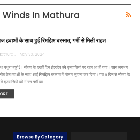
g Winds In Mathura
 तेज हवाओं के साथ हुई रिमझिम बरसात; गर्मी से मिली राहत
Rajpath Mathura
May 30, 2024
थ मथुरा ब्यूरो)। नौतपा के छठवें दिन इंद्रदेव को बृजवासियों पर रहम आ ही गया। साय लगभग
ीब तेज हवाओं के साथ आई रिमझिम बरसात में मौसम सुहाना कर दिया। गत 5 दिन से नौतपा के
ते बृजवासियों को भीषण गर्मी का…
RE...
Browse By Category