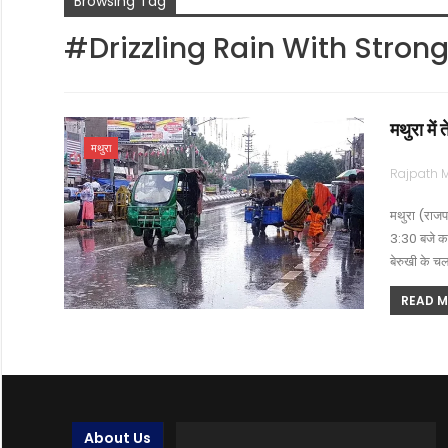
Browsing Tag
#Drizzling Rain With Stron
मथुरा में
मथुरा
मथुरा (राजप
3:30 बजे कर
बेरुखी के चल
READ MO
About Us