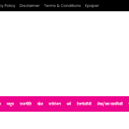
cy Policy
Disclaimer
Terms & Conditions
Epaper
श
मथुरा
राजनीति
खेल
मनोरंजन
धर्म
टेक्नोलॉजी
लेख/सम सामयिकी