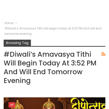
Home
#Diwali’s Amavasya Tithi will begin today at 3:52 PM and will end
tomorrow evening
Browsing Tag
#Diwali’s Amavasya Tithi
Will Begin Today At 3:52 PM
And Will End Tomorrow
Evening
धर्म