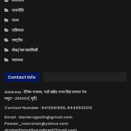
मनोरंजन
राजनीति
राज्य
राशिफल
राष्ट्रीय
लेख/सम सामयिकी
स्वास्थ्य
Contact Info
Address : दैनिक राजपथ, गली शहीद भगत सिंह जनरल गंज
मथुरा -281001( यूपी)
Contact Number : 9412661665, 8445533210
Email : danikrajpath@gmail.com
Pawan_navratan@yahoo.com
drajpathmathura@rediffmail.com