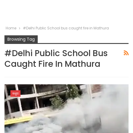
Home
#Delhi Public School bus caught fire in Mathura
Browsing Tag
#Delhi Public School Bus
Caught Fire In Mathura
मथुरा