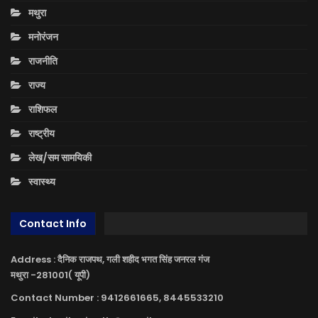
मथुरा
मनोरंजन
राजनीति
राज्य
राशिफल
राष्ट्रीय
लेख/सम सामयिकी
स्वास्थ्य
Contact Info
Address : दैनिक राजपथ, गली शहीद भगत सिंह जनरल गंज
मथुरा -281001( यूपी)
Contact Number : 9412661665, 8445533210