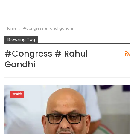
Home
#congress # rahul gandhi
Browsing Tag
#congress # Rahul
Gandhi
राजनीति